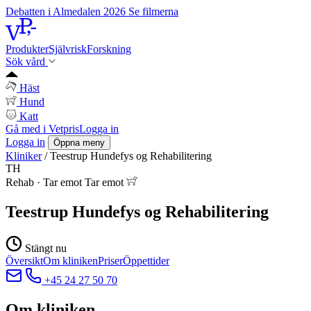
Debatten i Almedalen 2026
Se filmerna
Produkter
Självrisk
Forskning
Sök vård
Häst
Hund
Katt
Gå med i Vetpris
Logga in
Logga in
Öppna meny
Kliniker
/
Teestrup Hundefys og Rehabilitering
TH
Rehab
·
Tar emot
Tar emot
Teestrup Hundefys og Rehabilitering
Stängt nu
Översikt
Om kliniken
Priser
Öppettider
+45 24 27 50 70
Om kliniken