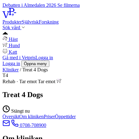
Debatten i Almedalen 2026
Se filmerna
Produkter
Självrisk
Forskning
Sök vård
Häst
Hund
Katt
Gå med i Vetpris
Logga in
Logga in
Öppna meny
Kliniker
/
Treat 4 Dogs
T4
Rehab
·
Tar emot
Tar emot
Treat 4 Dogs
Stängt nu
Översikt
Om kliniken
Priser
Öppettider
0708-708900
Om kliniken