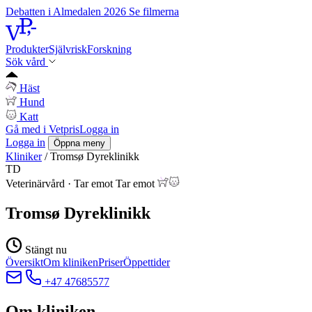
Debatten i Almedalen 2026
Se filmerna
Produkter
Självrisk
Forskning
Sök vård
Häst
Hund
Katt
Gå med i Vetpris
Logga in
Logga in
Öppna meny
Kliniker
/
Tromsø Dyreklinikk
TD
Veterinärvård
·
Tar emot
Tar emot
Tromsø Dyreklinikk
Stängt nu
Översikt
Om kliniken
Priser
Öppettider
+47 47685577
Om kliniken