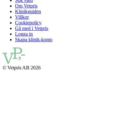
Sök vård
Om Vetpris
Klinikguiden
Villkor
Cookiepolicy
Gå med i Vetpris
Logga in
Skapa klinik-konto
© Vetpris AB 2026