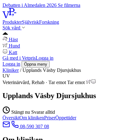
Debatten i Almedalen 2026
Se filmerna
Produkter
Självrisk
Forskning
Sök vård
Häst
Hund
Katt
Gå med i Vetpris
Logga in
Logga in
Öppna meny
Kliniker
/
Upplands Väsby Djursjukhus
UV
Veterinärvård, Rehab
·
Tar emot
Tar emot
Upplands Väsby Djursjukhus
Stängt nu
Svarar alltid
Översikt
Om kliniken
Priser
Öppettider
08-590 307 08
Om kliniken