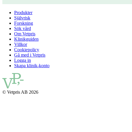
Produkter
Självrisk
Forskning
Sök vård
Om Vetpris
Klinikguiden
Villkor
Cookiepolicy
Gå med i Vetpris
Logga in
Skapa klinik-konto
© Vetpris AB 2026