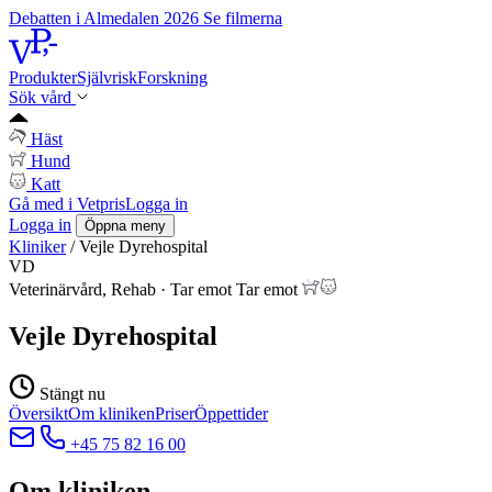
Debatten i Almedalen 2026
Se filmerna
Produkter
Självrisk
Forskning
Sök vård
Häst
Hund
Katt
Gå med i Vetpris
Logga in
Logga in
Öppna meny
Kliniker
/
Vejle Dyrehospital
VD
Veterinärvård, Rehab
·
Tar emot
Tar emot
Vejle Dyrehospital
Stängt nu
Översikt
Om kliniken
Priser
Öppettider
+45 75 82 16 00
Om kliniken