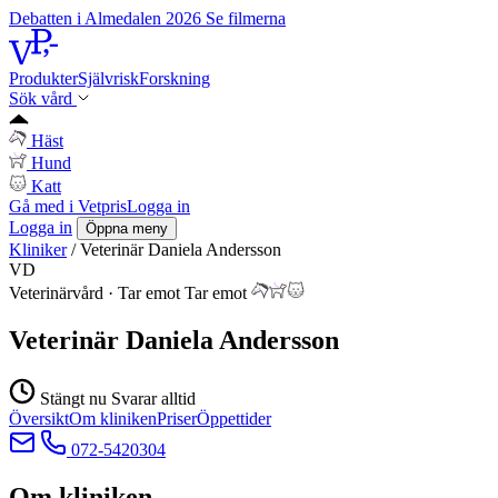
Debatten i Almedalen 2026
Se filmerna
Produkter
Självrisk
Forskning
Sök vård
Häst
Hund
Katt
Gå med i Vetpris
Logga in
Logga in
Öppna meny
Kliniker
/
Veterinär Daniela Andersson
VD
Veterinärvård
·
Tar emot
Tar emot
Veterinär Daniela Andersson
Stängt nu
Svarar alltid
Översikt
Om kliniken
Priser
Öppettider
072-5420304
Om kliniken