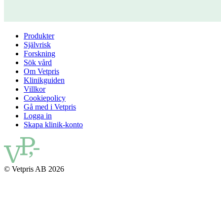
Produkter
Självrisk
Forskning
Sök vård
Om Vetpris
Klinikguiden
Villkor
Cookiepolicy
Gå med i Vetpris
Logga in
Skapa klinik-konto
© Vetpris AB 2026