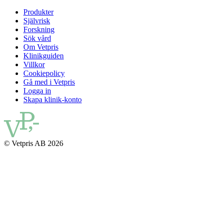
Produkter
Självrisk
Forskning
Sök vård
Om Vetpris
Klinikguiden
Villkor
Cookiepolicy
Gå med i Vetpris
Logga in
Skapa klinik-konto
© Vetpris AB 2026