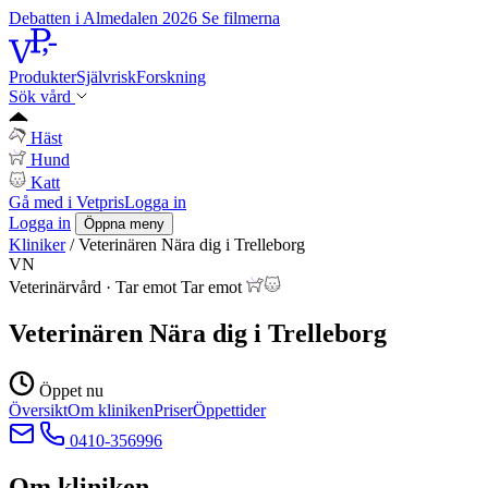
Debatten i Almedalen 2026
Se filmerna
Produkter
Självrisk
Forskning
Sök vård
Häst
Hund
Katt
Gå med i Vetpris
Logga in
Logga in
Öppna meny
Kliniker
/
Veterinären Nära dig i Trelleborg
VN
Veterinärvård
·
Tar emot
Tar emot
Veterinären Nära dig i Trelleborg
Öppet nu
Översikt
Om kliniken
Priser
Öppettider
0410-356996
Om kliniken