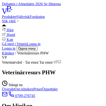
Debatten i Almedalen 2026
Se filmerna
Produkter
Självrisk
Forskning
Sök vård
Häst
Hund
Katt
Gå med i Vetpris
Logga in
Logga in
Öppna meny
Kliniker
/
Veterinärresurs PHW
VP
Veterinärvård
·
Tar emot
Tar emot
Veterinärresurs PHW
Stängt nu
Översikt
Om kliniken
Priser
Öppettider
0709-276745
Om kliniken