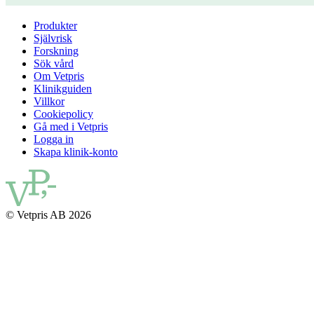
Produkter
Självrisk
Forskning
Sök vård
Om Vetpris
Klinikguiden
Villkor
Cookiepolicy
Gå med i Vetpris
Logga in
Skapa klinik-konto
© Vetpris AB 2026