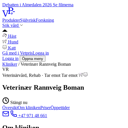
Debatten i Almedalen 2026
Se filmerna
Produkter
Självrisk
Forskning
Sök vård
Häst
Hund
Katt
Gå med i Vetpris
Logga in
Logga in
Öppna meny
Kliniker
/
Veterinær Rannveig Boman
VR
Veterinärvård, Rehab
·
Tar emot
Tar emot
Veterinær Rannveig Boman
Stängt nu
Översikt
Om kliniken
Priser
Öppettider
+47 971 48 661
Om kliniken