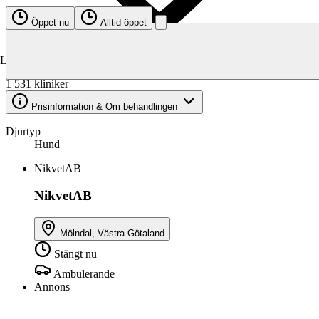
Öppet nu
Alltid öppet
Kliniker för hund
Laddar karta…
1 531 kliniker
Prisinformation & Om behandlingen
Djurtyp
Hund
NikvetAB
NikvetAB
Mölndal, Västra Götaland
Stängt nu
Ambulerande
Annons