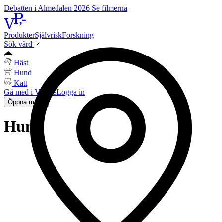
Debatten i Almedalen 2026
Se filmerna
Produkter
Självrisk
Forskning
Sök vård
Häst
Hund
Katt
Gå med i Vetpris
Logga in
Öppna meny
Hund