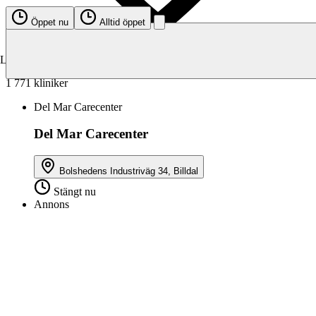
Öppet nu
Alltid öppet
Veterinärkliniker
Laddar karta…
1 771 kliniker
Del Mar Carecenter
Del Mar Carecenter
Bolshedens Industriväg 34, Billdal
Stängt nu
Annons