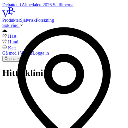
Debatten i Almedalen 2026
Se filmerna
Produkter
Självrisk
Forskning
Sök vård
Häst
Hund
Katt
Gå med i Vetpris
Logga in
Öppna meny
Hitta klinik